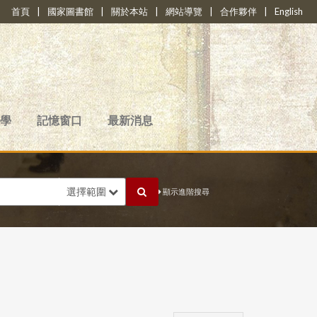
首頁
|
國家圖書館
|
關於本站
|
網站導覽
|
合作夥伴
|
English
學
記憶窗口
最新消息
選擇範圍
顯示進階搜尋