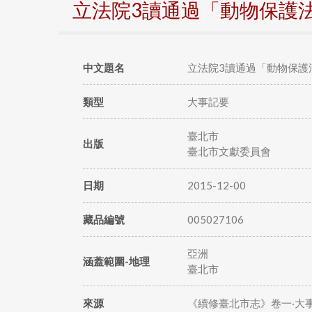
立法院3讀通過「動物保護
中文題名
立法院3讀通過「動物保護
類型
大事記要
臺北市
出版
臺北市文獻委員會
日期
2015-12-00
藏品編號
005027106
亞洲
涵蓋範圍-地理
臺北市
來源
《續修臺北市志》卷一‧大