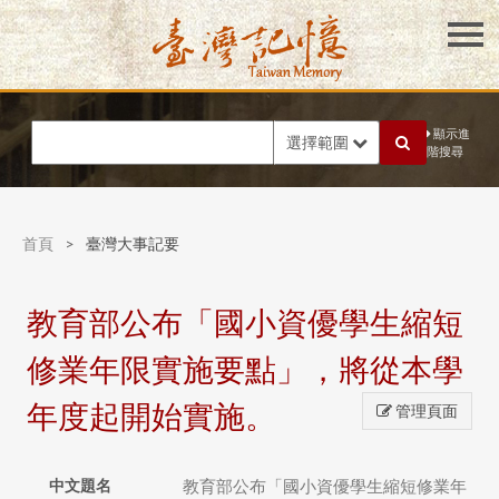
顯示進
選擇範圍
階搜尋
首頁
>
臺灣大事記要
教育部公布「國小資優學生縮短
修業年限實施要點」，將從本學
年度起開始實施。
管理頁面
中文題名
教育部公布「國小資優學生縮短修業年