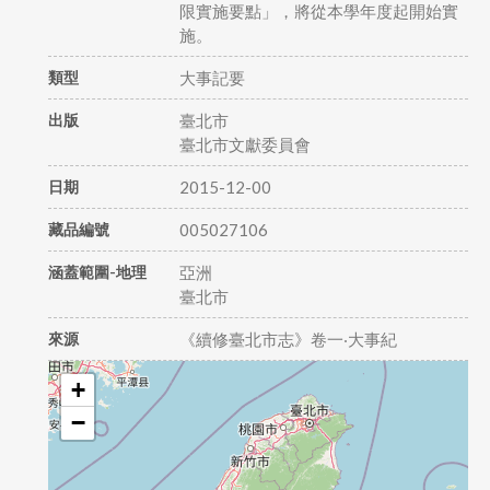
限實施要點」，將從本學年度起開始實
施。
類型
大事記要
出版
臺北市
臺北市文獻委員會
日期
2015-12-00
藏品編號
005027106
涵蓋範圍-地理
亞洲
臺北市
來源
《續修臺北市志》卷一‧大事紀
+
−