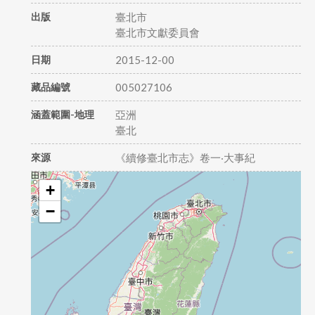
出版
臺北市
臺北市文獻委員會
日期
2015-12-00
藏品編號
005027106
涵蓋範圍-地理
亞洲
臺北
來源
《續修臺北市志》卷一‧大事紀
+
−