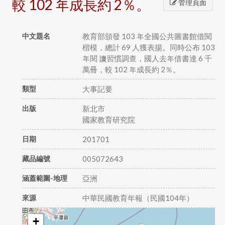
較 102 年成長約 2％。
管理頁面
中文題名
教育部頒發 103 年全國公共圖書館借閱
楷模，總計 69 人獲表揚。同時公布 103
年閱 讀習慣調查，國人去年借書達 6 千
萬冊，較 102 年成長約 2％。
類型
大事記要
出版
新北市
國家教育研究院
日期
201701
藏品編號
005072643
涵蓋範圍-地理
亞洲
來源
中華民國教育年報（民國104年）
+