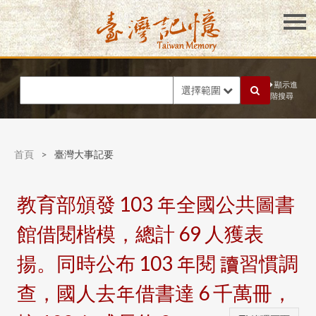
顯示進
選擇範圍
階搜尋
首頁
>
臺灣大事記要
教育部頒發 103 年全國公共圖書
館借閱楷模，總計 69 人獲表
揚。同時公布 103 年閱 讀習慣調
查，國人去年借書達 6 千萬冊，