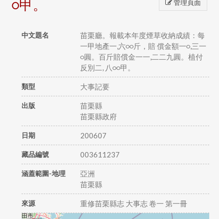
○甲。
管理頁面
中文題名
苗栗廳。報載本年度煙草收納成績：每
一甲地產一,六○○斤，賠 償金額一○,三一
○圓。百斤賠償金一一,二二九圓。植付
反別二, 八○○甲。
類型
大事記要
出版
苗栗縣
苗栗縣政府
日期
200607
藏品編號
003611237
涵蓋範圍-地理
亞洲
苗栗縣
來源
重修苗栗縣志 大事志 卷一 第一冊