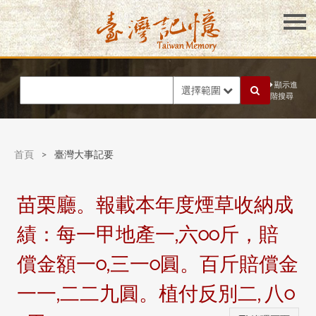
顯示進
選擇範圍
階搜尋
首頁
>
臺灣大事記要
苗栗廳。報載本年度煙草收納成
績：每一甲地產一,六○○斤，賠
償金額一○,三一○圓。百斤賠償金
一一,二二九圓。植付反別二, 八○