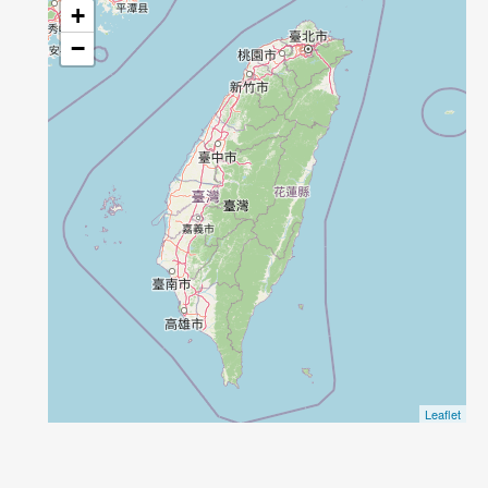
+
−
Leaflet