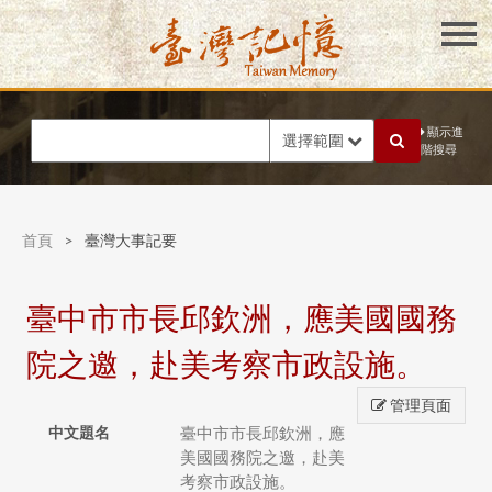
顯示進
選擇範圍
階搜尋
首頁
>
臺灣大事記要
臺中市市長邱欽洲，應美國國務
院之邀，赴美考察市政設施。
管理頁面
中文題名
臺中市市長邱欽洲，應
美國國務院之邀，赴美
考察市政設施。