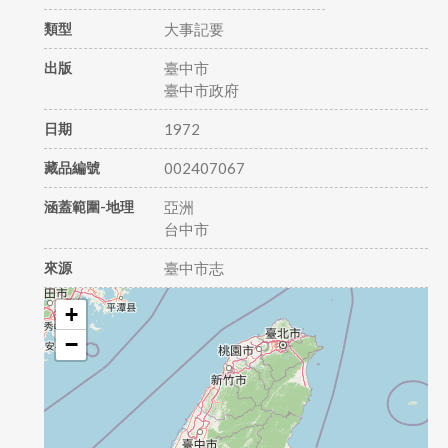
類型
大事記要
出版
臺中市
臺中市政府
日期
1972
藏品編號
002407067
涵蓋範圍-地理
亞洲
台中市
來源
臺中市志
+
−