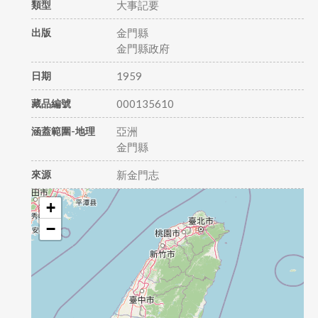
類型
大事記要
出版
金門縣
金門縣政府
日期
1959
藏品編號
000135610
涵蓋範圍-地理
亞洲
金門縣
來源
新金門志
+
−