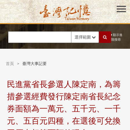
顯示進
選擇範圍
階搜尋
首頁
>
臺灣大事記要
民進黨省長參選人陳定南，為籌
措參選經費發行陳定南省長紀念
券面額為一萬元、五千元、一千
元、五百元四種，在選後可兌換