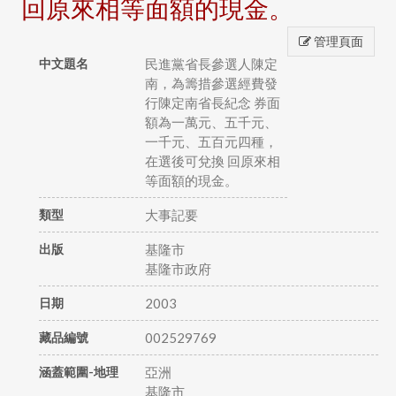
回原來相等面額的現金。
管理頁面
中文題名
民進黨省長參選人陳定
南，為籌措參選經費發
行陳定南省長紀念 券面
額為一萬元、五千元、
一千元、五百元四種，
在選後可兌換 回原來相
等面額的現金。
類型
大事記要
出版
基隆市
基隆市政府
日期
2003
藏品編號
002529769
涵蓋範圍-地理
亞洲
基隆市