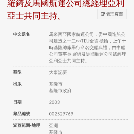
羅錡及馬國航運公司總經理亞利
亞士共同主持。
管理頁面
中文題名
馬來西亞國家航運公司，委中國造船公
司建造之一二○○TEU全貨 櫃輪，上午十
時基隆總廠舉行命名交船典禮，由中船
公司董事長 羅錡及馬國航運公司總經理
亞利亞士共同主持。
類型
大事記要
出版
基隆市
基隆市政府
日期
2003
藏品編號
002529769
涵蓋範圍-地理
亞洲
基隆市