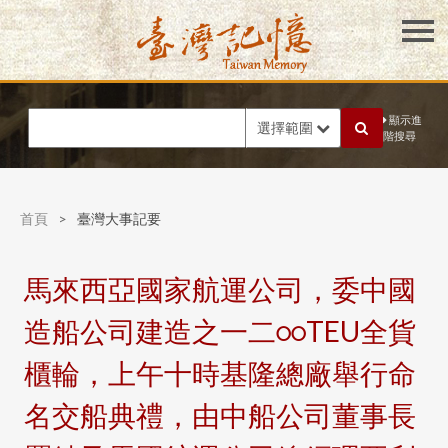
顯示進
選擇範圍
階搜尋
首頁
>
臺灣大事記要
馬來西亞國家航運公司，委中國
造船公司建造之一二○○TEU全貨
櫃輪，上午十時基隆總廠舉行命
名交船典禮，由中船公司董事長