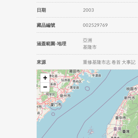
日期
2003
藏品編號
002529769
亞洲
涵蓋範圍-地理
基隆市
來源
重修基隆市志 卷首 大事記
+
−