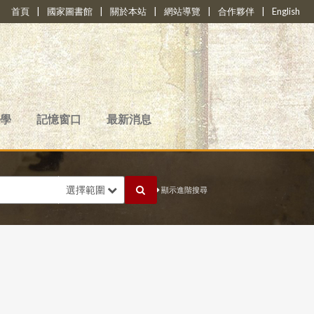
首頁
|
國家圖書館
|
關於本站
|
網站導覽
|
合作夥伴
|
English
學
記憶窗口
最新消息
選擇範圍
顯示進階搜尋