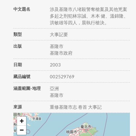
中文題名
涉及基隆市八堵殺警奪槍案及其他兇案
多起之刑犯林宗誠、木本 健、溫錦隆、
洪敏雄等四人，晨執行槍決。
類型
大事記要
出版
基隆市
基隆市政府
日期
2003
藏品編號
002529769
涵蓋範圍-地理
亞洲
基隆市
來源
重修基隆市志 卷首 大事記
+
−