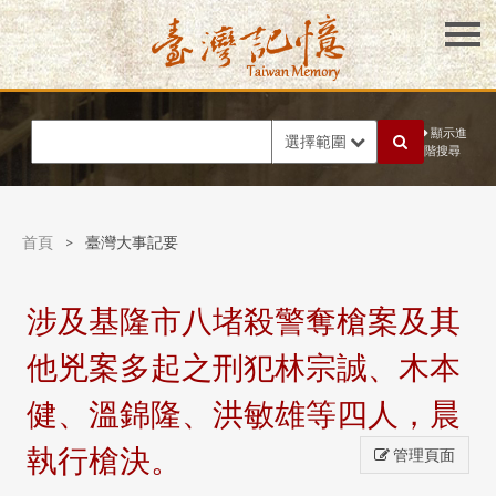
顯示進
選擇範圍
階搜尋
首頁
>
臺灣大事記要
涉及基隆市八堵殺警奪槍案及其
他兇案多起之刑犯林宗誠、木本
健、溫錦隆、洪敏雄等四人，晨
執行槍決。
管理頁面