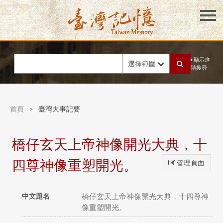
顯示進
選擇範圍
階搜尋
首頁
>
臺灣大事記要
橋仔玄天上帝神像開光大典，十
四尊神像重塑開光。
管理頁面
中文題名
橋仔玄天上帝神像開光大典，十四尊神
像重塑開光。