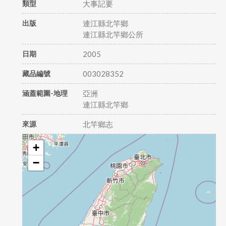
類型
大事記要
出版
連江縣北竿鄉
連江縣北竿鄉公所
日期
2005
藏品編號
003028352
涵蓋範圍-地理
亞洲
連江縣北竿鄉
來源
北竿鄉志
+
−