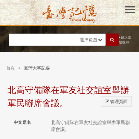
顯示進
選擇範圍
階搜尋
首頁
>
臺灣大事記要
北高守備隊在軍友社交誼室舉辦
軍民聯席會議。
管理頁面
中文題名
北高守備隊在軍友社交誼室舉辦軍民聯
席會議。