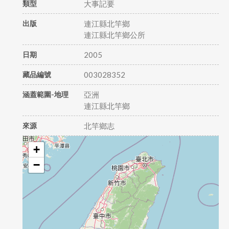
類型
大事記要
出版
連江縣北竿鄉
連江縣北竿鄉公所
日期
2005
藏品編號
003028352
涵蓋範圍-地理
亞洲
連江縣北竿鄉
來源
北竿鄉志
+
−