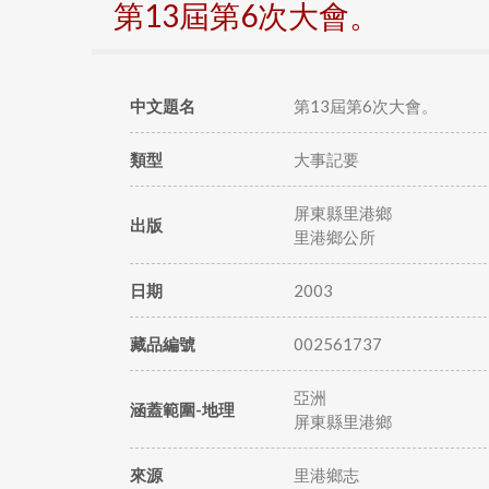
第13屆第6次大會。
中文題名
第13屆第6次大會。
類型
大事記要
屏東縣里港鄉
出版
里港鄉公所
日期
2003
藏品編號
002561737
亞洲
涵蓋範圍-地理
屏東縣里港鄉
來源
里港鄉志