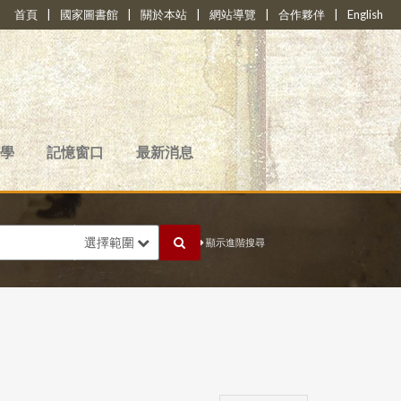
首頁
|
國家圖書館
|
關於本站
|
網站導覽
|
合作夥伴
|
English
學
記憶窗口
最新消息
選擇範圍
顯示進階搜尋