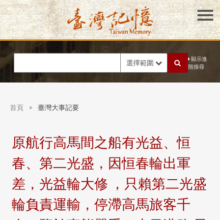
顯示進
選擇範圍
階搜尋
首頁
>
臺灣大事記要
原航行高馬間之船有光益、恒
春、第二光盛，因恒春輪出軍
差，光益輪大修 ，只賴第二光盛
輪負責運輸，停滯高馬旅客千