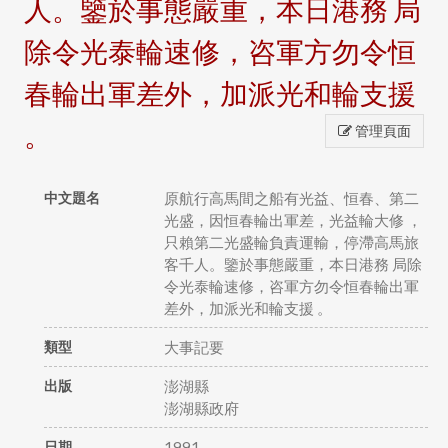
人。鑒於事態嚴重，本日港務 局
除令光泰輪速修，咨軍方勿令恒
春輪出軍差外，加派光和輪支援
。
管理頁面
中文題名
原航行高馬間之船有光益、恒春、第二
光盛，因恒春輪出軍差，光益輪大修 ，
只賴第二光盛輪負責運輸，停滯高馬旅
客千人。鑒於事態嚴重，本日港務 局除
令光泰輪速修，咨軍方勿令恒春輪出軍
差外，加派光和輪支援 。
類型
大事記要
出版
澎湖縣
澎湖縣政府
日期
1991