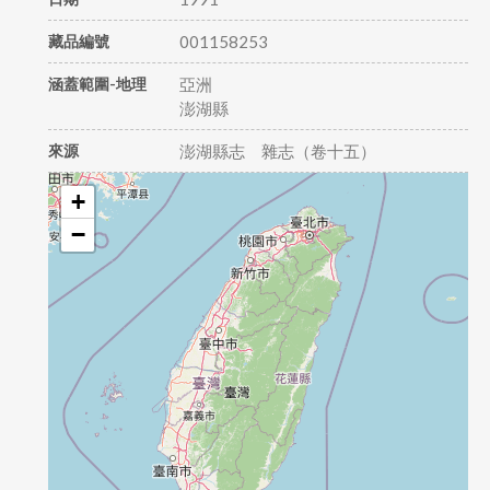
藏品編號
001158253
涵蓋範圍-地理
亞洲
澎湖縣
來源
澎湖縣志 雜志（卷十五）
+
−