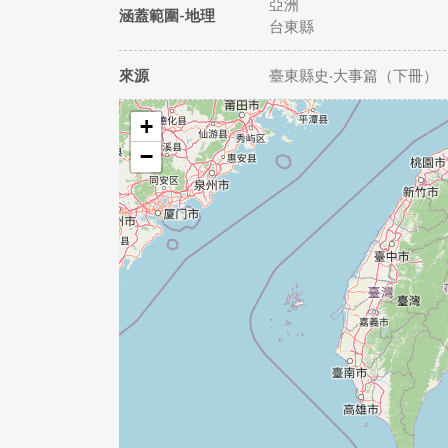
亞洲
涵蓋範圍-地理
台東縣
來源
臺東縣史‧大事篇（下冊）
+
−