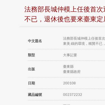
法務部長城仲模上任後首次
不已，退休後也要來臺東定
法務部長城仲模上任後首
中文題名
東美 綠的環境，稱贊不已
類型
大事記要
臺東縣
出版
臺東縣政府
日期
200108
藏品編號
002372232