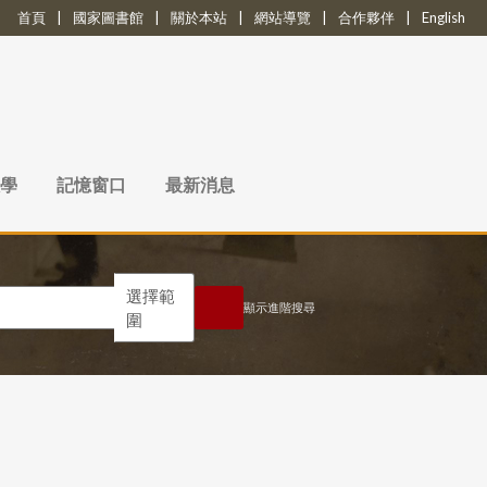
首頁
|
國家圖書館
|
關於本站
|
網站導覽
|
合作夥伴
|
English
學
記憶窗口
最新消息
選擇範
顯示進階搜尋
圍