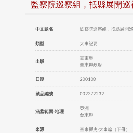
監察院巡察組，抵縣展開巡
中文題名
監察院巡察組，抵縣展開
類型
大事記要
臺東縣
出版
臺東縣政府
日期
200108
藏品編號
002372232
亞洲
涵蓋範圍-地理
台東縣
來源
臺東縣史‧大事篇（下冊）