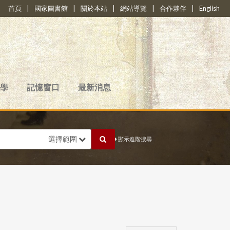
首頁
|
國家圖書館
|
關於本站
|
網站導覽
|
合作夥伴
|
English
學
記憶窗口
最新消息
選擇範圍
顯示進階搜尋