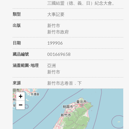
三國結盟（德、義、日）紀念大會。
類型
大事記要
出版
新竹市
新竹市政府
日期
199906
藏品編號
001669658
涵蓋範圍-地理
亞洲
新竹市
來源
新竹市志卷首．下
+
−