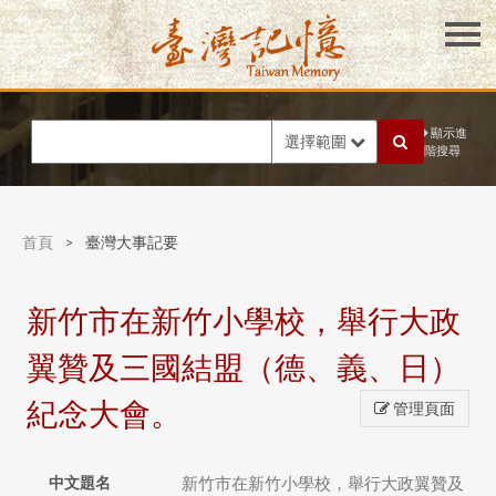
顯示進
選擇範圍
階搜尋
首頁
>
臺灣大事記要
新竹市在新竹小學校，舉行大政
翼贊及三國結盟（德、義、日）
紀念大會。
管理頁面
中文題名
新竹市在新竹小學校，舉行大政翼贊及