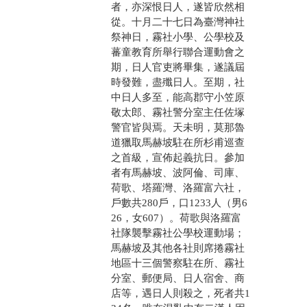
者，亦深恨日人，遂皆欣然相
從。十月二十七日為臺灣神社
祭神日，霧社小學、公學校及
蕃童教育所舉行聯合運動會之
期，日人官吏將畢集，遂議屆
時發難，盡殲日人。至期，社
中日人多至，能高郡守小笠原
敬太郎、霧社警分室主任佐塚
警官皆與焉。天未明，莫那魯
道獵取馬赫坡駐在所杉甫巡查
之首級，宣佈起義抗日。參加
者有馬赫坡、波阿倫、司庫、
荷歌、塔羅灣、洛羅富六社，
戶數共280戶，口1233人（男6
26，女607）。荷歌與洛羅富
社隊襲擊霧社公學校運動場；
馬赫坡及其他各社則席捲霧社
地區十三個警察駐在所、霧社
分室、郵便局、日人宿舍、商
店等，遇日人則殺之，死者共1