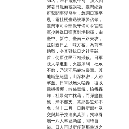
34名，唯在混亂中有二漢人因
穿著日服而被誤殺。臺灣總督
府驚聞事變發生，急調日軍平
亂，霧社櫻臺迅被軍警佔領，
臺灣軍司令部派守備司令官陸
軍少將鎌田彌彥到場指揮，由
臺中、新竹、臺南三路夾攻，
並以親日之「味方蕃」為前導
助戰，令其對抗日之社蕃馘
首，使原住民互相殘殺。日軍
既大舉進剿，火器犀利，社眾
不敵，乃退守馬赫坡巖窟。其
地斷壑絕壁，山深林密，人跡
罕至。日軍以炮火猛轟，復以
飛機投彈，散佈毒氣，輪番轟
炸，社眾傷亡枕藉，而彈盡糧
絕，漸不能支。莫那魯道知不
免，於十二月一日將所部社眾
交與其子拉達奧莫那；獨率眷
屬十八人攀登懸崖，同時自
縊。日人再以所俘莫那魯道之