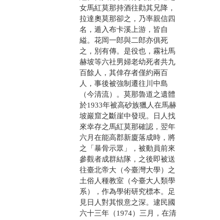
女馬紅莫那持酒往勸其兄降，
拉達奧莫那卻之，乃率親信四
名，遁入布卡溪上游，皆自
縊。花岡一郎與二郎亦俱死
之，別有傳。是役也，霧社馬
赫坡等六社男婦老幼死者共九
百餘人，其倖存者僅約兩百
人，事後被強制遷往川中島
（今清流）。莫那魯道之遺體
於1933年被高砂族獵人在馬赫
坡巖窟之斷崖中發現。日人找
來幸存之馬紅莫那確認，翌年
六月在能高郡新廈落成時，將
之「暴骨示眾」，被動員前來
參觀者成群結隊，之後即被送
往臺北帝大（今臺灣大學）之
土俗人種教室（今臺大人類學
系），作為學術研究標本。足
見日人對其恨意之深。逮民國
六十三年（1974）三月，在清