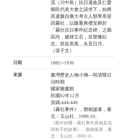
流（川中島）抗日遺族及仁愛
鄉民代表大會之請求下，始將
其遺骸自臺大考古人類學系迎
回霧社，以隆重典禮安葬於
「霧社抗日事件紀念碑」之園
區內，建碑立石，並塑像紀
念。碧血英風，永亙日月。
（張子文）
日期
1882─1930
來源
臺灣歷史人物小傳—明清暨日
治時期
國家圖書館
民國92年12月
頁碼:444-446
《霧社事件》，鄧相揚著，臺
北：玉山社，1988.10。
《風中緋櫻－霧社事件真相及花
岡初子的故事》，鄧相揚著，臺
北：玉山社，2000.10。