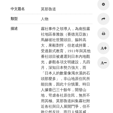
中文題名
莫那魯道
類型
人物
描述
霧社事件之領導人，為南投霧
社地區泰雅族（賽德克亞族）
馬赫坡社世襲頭目。軀幹高
大，果毅剽悍，但老成持重，
受過新式教育，1911年與其他
番社頭目被遴選到日本內地觀
光，參觀各項文明建設，凡四
月，深知日本勢力強大，而
「日本人的數量像濁水溪的石
頭那麼多」，非山地原住民所
能抗衡，因此十分慎重。時日
人據臺已三十餘年，開發山
地，苛虐各社原住民，無所不
用其極。莫那魯道糾集霧社附
近各社與日人展開鬥爭，但不
敢公然反抗。而日人懾其威，