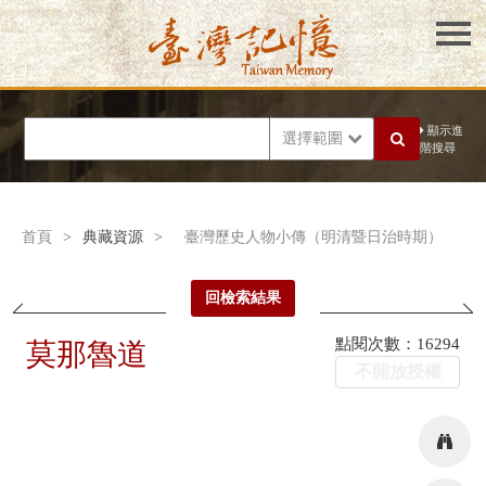
顯示進
選擇範圍
階搜尋
首頁
>
典藏資源
>
臺灣歷史人物小傳（明清暨日治時期）
回檢索結果
點閱次數：16294
莫那魯道
不開放授權
216.73.216.197