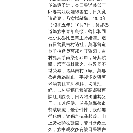
並為懷柔計，令日警近藤儀三
郎娶其妹狄娃絲魯道，日久竟
遭遺棄，乃愈增敵愾。1930年
（昭和五年）10月7日，莫那魯
道為族中青年烏頓．魯比和同
社少女魯比巴萬主持婚禮。適
有日警員吉村過社，莫那魯道
長子拉達奧莫那向其敬酒，吉
村見其手尚染有豬血，嫌其骯
髒，怒而揮杖擊之。拉達奧不
堪受辱，遂與吉村互毆。莫那
魯道急為制止，事後多次帶著
米酒前往警所和解，均遭拒
絕，吉村聲稱已報能高郡警察
課江川課長，日內將拘捕其父
子，加以嚴懲。於是莫那魯道
勢成騎虎，憂心忡忡，既然無
從化解，遂倡言抗暴起義。山
上諸社勞役繁重，苦日暴政已
久，族中親友多有被日警殺害