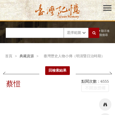
顯示進
選擇範圍
階搜尋
首頁
>
典藏資源
>
臺灣歷史人物小傳（明清暨日治時期）
回檢索結果
點閱次數：6555
蔡愷
不開放授權
216.73.216.149