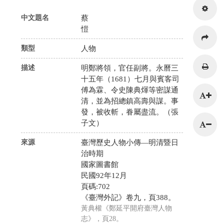
中文題名
蔡
愷
類型
人物
描述
明鄭將領，官任副將。永曆三
十五年（1681）七月與賓客司
傅為霖、令史陳典煇等密謀通
清，並為招總鎮高壽與謀。事
發，被收斬，眷屬盡流。（張
子文）
來源
臺灣歷史人物小傳—明清暨日
治時期
國家圖書館
民國92年12月
頁碼:702
《臺灣外記》卷九，頁388。
黃典權《鄭延平開府臺灣人物
志》，頁28。