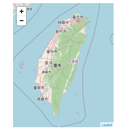
+
−
Leaflet