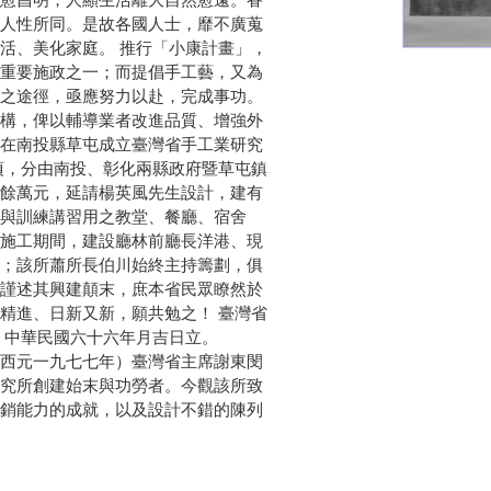
愈昌明，人顯生活離大自然愈遠。眷
人性所同。是故各國人士，靡不廣蒐
活、美化家庭。 推行「小康計畫」，
重要施政之一；而提倡手工藝，又為
之途徑，亟應努力以赴，完成事功。
216.73.216.124
構，俾以輔導業者改進品質、增強外
在南投縣草屯成立臺灣省手工業研究
頃，分由南投、彰化兩縣政府暨草屯鎮
餘萬元，延請楊英風先生設計，建有
與訓練講習用之教堂、餐廳、宿舍
施工期間，建設廳林前廳長洋港、現
；該所蕭所長伯川始終主持籌劃，俱
謹述其興建顛末，庶本省民眾瞭然於
精進、日新又新，願共勉之！ 臺灣省
 中華民國六十六年月吉日立。
西元一九七七年）臺灣省主席謝東閔
究所創建始末與功勞者。今觀該所致
銷能力的成就，以及設計不錯的陳列