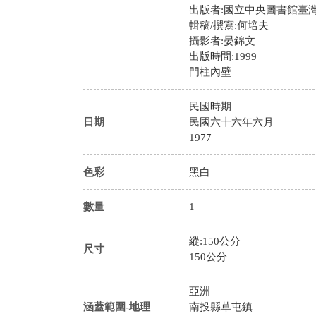
出版者:國立中央圖書館臺
輯稿/撰寫:何培夫
攝影者:晏錦文
出版時間:1999
門柱內壁
民國時期
日期
民國六十六年六月
1977
色彩
黑白
數量
1
縱:150公分
尺寸
150公分
亞洲
涵蓋範圍-地理
南投縣草屯鎮