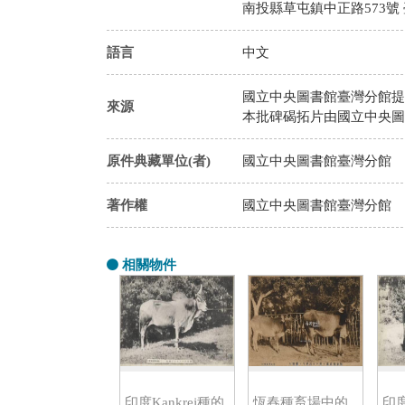
南投縣草屯鎮中正路573號
語言
中文
國立中央圖書館臺灣分館提
來源
本批碑碣拓片由國立中央圖
原件典藏單位(者)
國立中央圖書館臺灣分館
著作權
國立中央圖書館臺灣分館
相關物件
印度Kankrej種的
恆春種畜場中的
印度