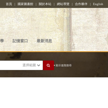
首頁
|
國家圖書館
|
關於本站
|
網站導覽
|
合作夥伴
|
English
學
記憶窗口
最新消息
選擇範圍
顯示進階搜尋