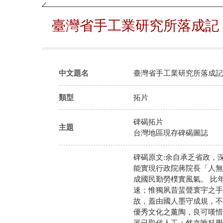
臺灣省手工業研究所落成記
中文題名
臺灣省手工業研究所落成記
類型
拓片
碑碣拓片
主題
台灣地區現存碑碣圖誌
碑碣原文:余自承乏省政，
能實現行政院蔣院長「人無
成國民勤勞樸實風氣。 比
速；惟獨夙昔蜚聲寰宇之手
故，蓋由國人墨守成規，不
優秀文化之薰陶，良可嘆惜