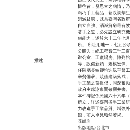
器已取代人工；然亦唯科學
懷往昔，發思古之幽情，乃
精巧手工藝品，藉以調劑生
消滅貧窮，既為臺灣省政府
自立自強、消滅貧窮最有效
著手之道，必先設立研究機
銷能力，遂於六十二年七月
所。 所址用地一．七五公
公贈與；總工程費三千三百
辦公室、工廠場房、陳列館
描述
等，設備新穎，規模宏偉。
任陳廳長敏卿均迭親至督工
辛勞備著。茲值建築落成，
手工業之當提倡，同深奮勵
政府主席謝東閔敬撰并書。
本件碑記係民國六十六年（
所立，詳述臺灣省手工業研
力改進手工業品質、增強外
館，前人卓見昭然若揭。
花崗岩
出版地點:台北市