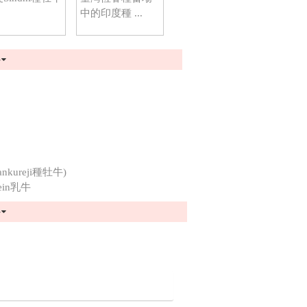
中的印度種 ...
多
ureji種牡牛)
ein乳牛
多