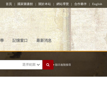
首頁
|
國家圖書館
|
關於本站
|
網站導覽
|
合作夥伴
|
English
學
記憶窗口
最新消息
選擇範圍
顯示進階搜尋