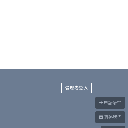
ハ、寄祀 頁62
九、神軍の觀念 頁63
一Ｏ、祠廟の教義的分類 頁6
5
（1）儒教的祠廟 頁65
（2）佛教的祠廟 頁67
（3）道教的祠廟 頁70
（4）齋教的祠廟 頁73
一一、神罰と因果應報 頁75
一二、臺灣人の呪咀（立誓）
管理者登入
觀念 頁78
一三、風水說 頁82
申請清單
一四、神佛祖先を祭祀する團
體 頁86
聯絡我們
（1）神明會 頁87