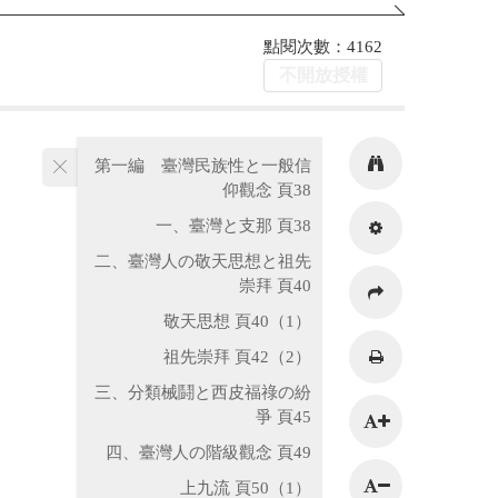
點閱次數：4162
不開放授權
第一編 臺灣民族性と一般信
仰觀念 頁38
一、臺灣と支那 頁38
二、臺灣人の敬天思想と祖先
崇拜 頁40
（1）敬天思想 頁40
（2）祖先崇拜 頁42
三、分類械鬪と西皮福祿の紛
爭 頁45
四、臺灣人の階級觀念 頁49
（1）上九流 頁50