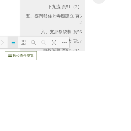
（2）下九流 頁51
五、臺灣移住と寺廟建立 頁5
2
六、支那祭統制 頁56
七、臺灣人の神槪念 頁57
（1）自然崇拜 頁57
數位物件瀏覽
イ、無機界に於ける自然崇拜
Loading WEBGL 3D ...
頁57
ロ、有機界に於ける自然崇拜
頁58
（2）人間崇拜 頁59
イ、人鬼崇拜 頁59
ロ、幽鬼崇拜 頁59
（3）器物崇拜 頁60
八、祠廟に於ける祭神の地位