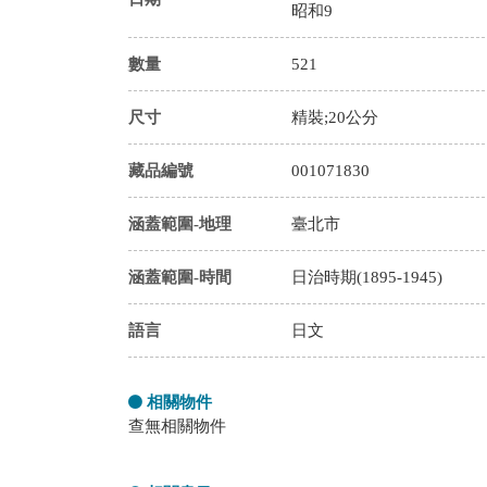
昭和9
數量
521
尺寸
精裝;20公分
藏品編號
001071830
涵蓋範圍-地理
臺北市
涵蓋範圍-時間
日治時期(1895-1945)
語言
日文
相關物件
查無相關物件