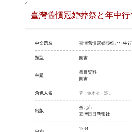
臺灣舊慣冠婚葬祭と年中行
中文題名
臺灣舊慣冠婚葬祭と年中行
類型
圖書
書目資料
主題
圖書
角色人名
著：鈴木清一郎 。
臺北市
出版
臺灣日日新報社
1934
日期