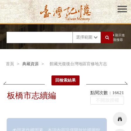
顯示進
選擇範圍
階搜尋
首頁
>
典藏資源
>
館藏光復後台灣地區官修地方志
回檢索結果
點閱次數：16621
板橋市志續編
不開放授權
因著作權因素，本項內容現僅開放於國圖館