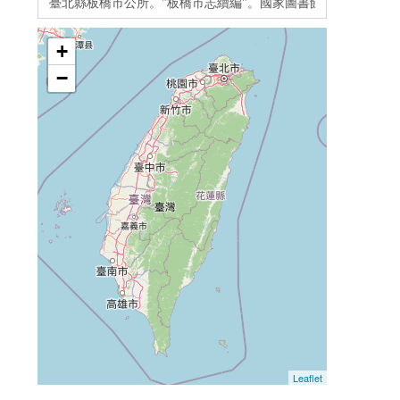
+
−
Leaflet