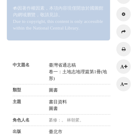
因著作權因素，本項內容現僅開放於國圖館
內網域瀏覽，敬請見諒。
Due to copyright, this content is only accessible
within the National Central Library.
216.73.217.38
中文題名
臺灣省通志稿
卷一：土地志地理篇第1冊(地
形)
類型
圖書
主題
書目資料
圖書
角色人名
纂修：。 林朝綮。
出版
臺北市