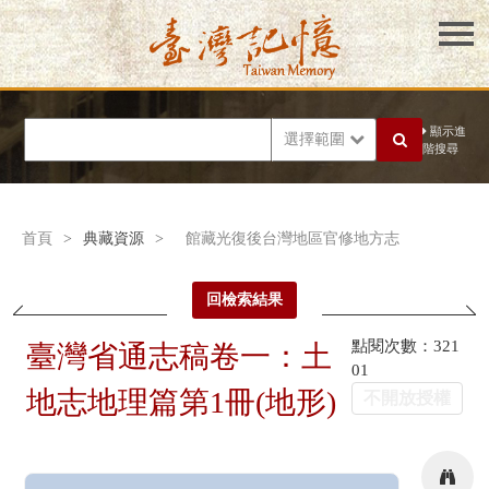
顯示進
選擇範圍
階搜尋
首頁
>
典藏資源
>
館藏光復後台灣地區官修地方志
回檢索結果
點閱次數：321
臺灣省通志稿卷一：土
01
地志地理篇第1冊(地形)
不開放授權