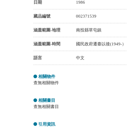
日期
1986
藏品編號
002371539
涵蓋範圍-地理
南投縣草屯鎮
涵蓋範圍-時間
國民政府遷臺以後(1949-）
語言
中文
相關物件
查無相關物件
相關書目
查無相關書目
引用資訊