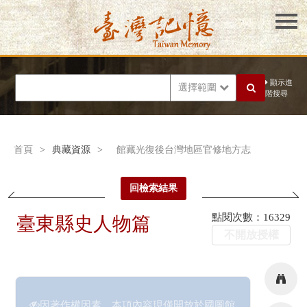
顯示進
選擇範圍
階搜尋
首頁
>
典藏資源
>
館藏光復後台灣地區官修地方志
回檢索結果
點閱次數：16329
臺東縣史人物篇
不開放授權
因著作權因素，本項內容現僅開放於國圖館