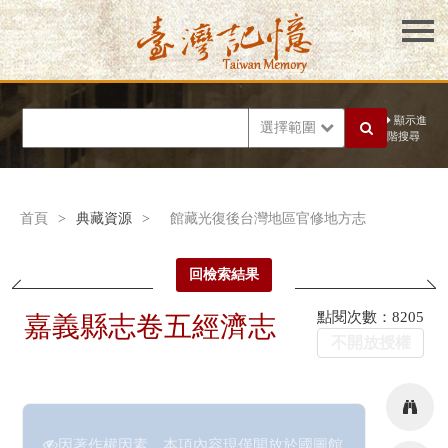
顯示進
選擇範圍
階搜尋
首頁
>
典藏資源
>
館藏光復後台灣地區官修地方志
回檢索結果
點閱次數：8205
嘉義縣志卷五經濟志
不開放授權
因著作權因素，本項內容現僅開放於國圖館