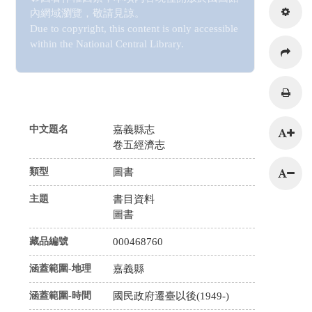
內網域瀏覽，敬請見諒。
Due to copyright, this content is only accessible
within the National Central Library.
216.73.217.6
中文題名
嘉義縣志
卷五經濟志
類型
圖書
主題
書目資料
圖書
藏品編號
000468760
涵蓋範圍-地理
嘉義縣
涵蓋範圍-時間
國民政府遷臺以後(1949-)