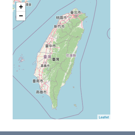
+
−
Leaflet