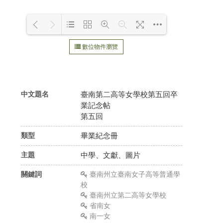
數位物件瀏覽
Loading WEBGL 3D ...
216.73.217.69
中文題名
臺南第二高等女學校第五回卒
業記念帖
第五回
類型
畢業紀念冊
主題
中學、文獻、圖片
關鍵詞
臺南州立臺南女子高等普通學
校
臺南州立第二高等女學校
省南女
南一女