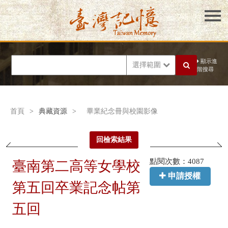
顯示進
選擇範圍
階搜尋
首頁
>
典藏資源
>
畢業紀念冊與校園影像
回檢索結果
點閱次數：4087
臺南第二高等女學校
申請授權
第五回卒業記念帖第
五回