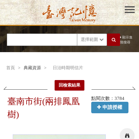
顯示進
選擇範圍
階搜尋
首頁
>
典藏資源
>
日治時期明信片
回檢索結果
點閱次數：3784
臺南市街(兩排鳳凰
申請授權
樹)