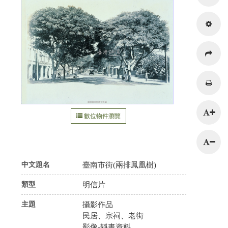
數位物件瀏覽
216.73.217.150
中文題名
臺南市街(兩排鳳凰樹)
類型
明信片
主題
攝影作品
民居、宗祠、老街
影像-靜畫資料