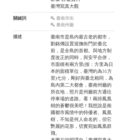
臺灣寫真大觀
關鍵詞
臺南市街
臺南州廳
描述
臺南市是島內最古老的都市，
劉銘傳設置巡撫衙門於臺北
前，是全島的首都。與地方制
度改正的同時，與安平合併，
市面積有兩方里(按：方里為日
本的面積單位，臺灣約為31方
里)七分，剛好與臺北相同，為
島內第二大都會，臺南州廳的
所在地，照片是州廳前方通往
停車場的道路。看！兩排鳳凰
樹的蒼鬱很美吧！我想說是南
國都市風情中的特優者。鳳凰
樹，不知是何人命名的，但它
艷麗的花形，切實宛如鳳凰群
飛。
本圖片說明譯自「臺灣寫真大