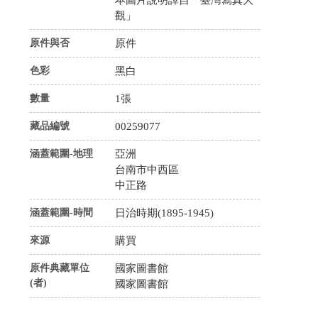
觀」
原件與否
原件
色彩
黑白
數量
1張
藏品編號
00259077
涵蓋範圍-地理
亞洲
台南市中西區
中正路
涵蓋範圍-時間
日治時期(1895-1945)
來源
購買
原件典藏單位
國家圖書館
(者)
國家圖書館