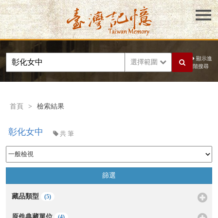
顯示進
選擇範圍
階搜尋
首頁
>
檢索結果
彰化女中
共
筆
篩選
藏品類型
(5)
原件典藏單位
(4)