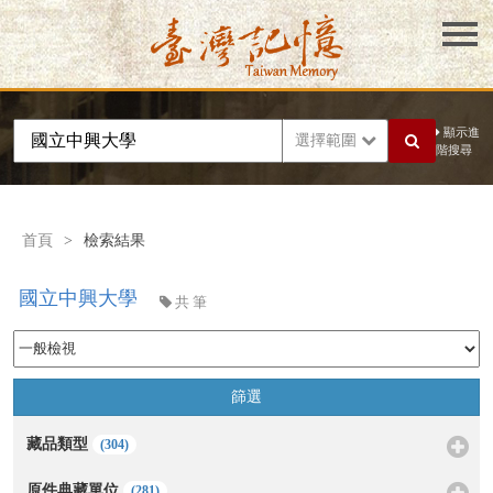
顯示進
選擇範圍
階搜尋
首頁
>
檢索結果
國立中興大學
共
筆
篩選
藏品類型
(304)
原件典藏單位
(281)