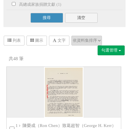
高總成家族捐贈文獻 (1)
搜尋
清空
列表
圖示
文字
勾選管理
共
48
筆
1
陳榮成（Ron Chen）致葛超智（George H. Kerr）