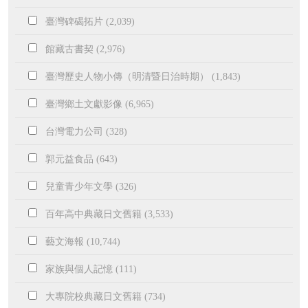
臺灣碑碣拓片 (2,039)
館藏古書契 (2,976)
臺灣歷史人物小傳（明清暨日治時期） (1,843)
臺灣鄉土文獻影像 (6,965)
台灣電力公司 (328)
郭元益食品 (643)
兒童青少年文學 (326)
百年高中典藏日文舊籍 (3,533)
藝文海報 (10,744)
家族與個人記憶 (111)
大專院校典藏日文舊籍 (734)