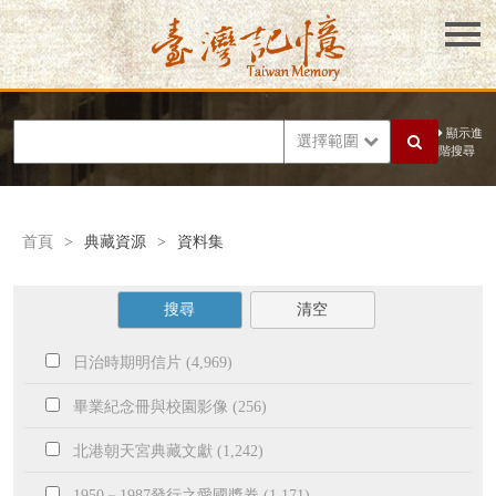
顯示進
選擇範圍
階搜尋
首頁
>
典藏資源
>
資料集
搜尋
清空
日治時期明信片 (4,969)
畢業紀念冊與校園影像 (256)
北港朝天宮典藏文獻 (1,242)
1950－1987發行之愛國獎券 (1,171)