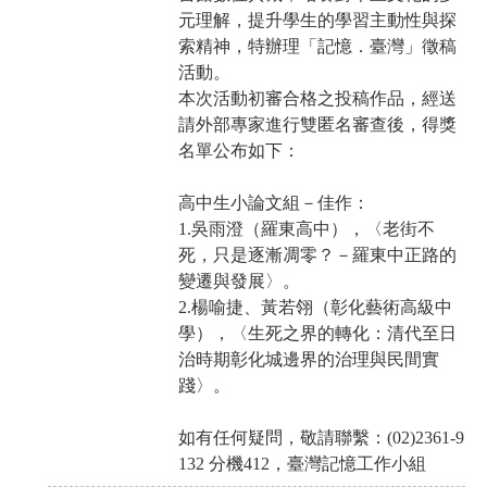
元理解，提升學生的學習主動性與探
索精神，特辦理「記憶．臺灣」徵稿
活動。
本次活動初審合格之投稿作品，經送
請外部專家進行雙匿名審查後，得獎
名單公布如下：
高中生小論文組－佳作：
1.吳雨澄（羅東高中），〈老街不
死，只是逐漸凋零？－羅東中正路的
變遷與發展〉。
2.楊喻捷、黃若翎（彰化藝術高級中
學），〈生死之界的轉化：清代至日
治時期彰化城邊界的治理與民間實
踐〉。
如有任何疑問，敬請聯繫：(02)2361-9
132 分機412，臺灣記憶工作小組