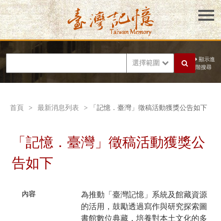
顯示進
選擇範圍
階搜尋
首頁
>
最新消息列表
> 「記憶．臺灣」徵稿活動獲獎公告如下
「記憶．臺灣」徵稿活動獲獎公
告如下
內容
為推動「臺灣記憶」系統及館藏資源
的活用，鼓勵透過寫作與研究探索圖
書館數位典藏，培養對本土文化的多