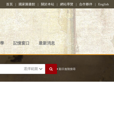
首頁
|
國家圖書館
|
關於本站
|
網站導覽
|
合作夥伴
|
English
學
記憶窗口
最新消息
選擇範圍
顯示進階搜尋