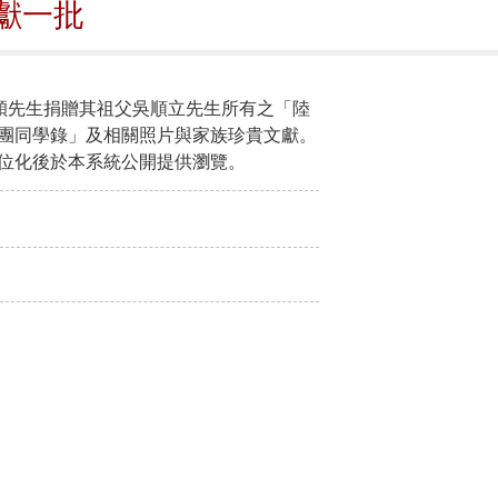
獻一批
，吳東穎先生捐贈其祖父吳順立先生所有之「陸
團同學錄」及相關照片與家族珍貴文獻。
位化後於本系統公開提供瀏覽。