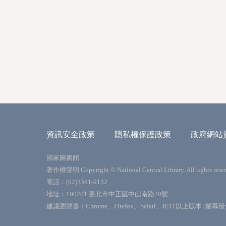
資訊安全政策
隱私權保護政策
政府網站
國家圖書館
著作權聲明 Copyright © National Central Library. All rights reser
電話：(02)2361-9132
地址：100201 臺北市中正區中山南路20號
建議瀏覽器：Chrome、Firefox、Safari、IE11以上版本 (螢幕