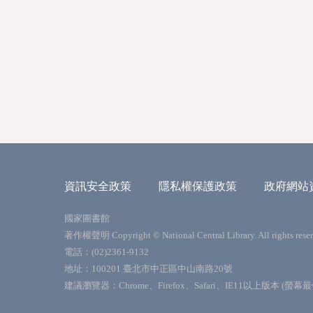
資訊安全政策
隱私權保護政策
政府網站
國家圖書館
著作權聲明 Copyright © National Central Library. All rights reser
電話：(02)2361-9132
地址：100201 臺北市中正區中山南路20號
建議瀏覽器：Chrome、Firefox、Safari、IE11以上版本 (螢幕